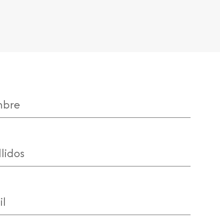
bre
idos
l