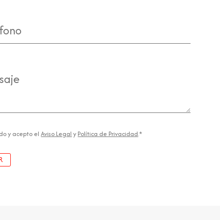
fono
aje
entimiento
ído y acepto el
Aviso Legal
y
Política de Privacidad
.*