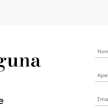
Nom
lguna
Apell
e
Emai