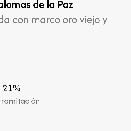
alomas de la Paz
 con marco oro viejo y
s 21%
 tramitación